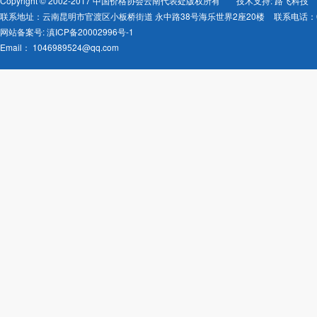
Copyright © 2002-2017 中国价格协会云南代表处版权所有
技术支持: 路飞科技
联系地址：云南昆明市官渡区小板桥街道 永中路38号海乐世界2座20楼
联系电话：08
网站备案号:
滇ICP备20002996号-1
Email：
1046989524@qq.com