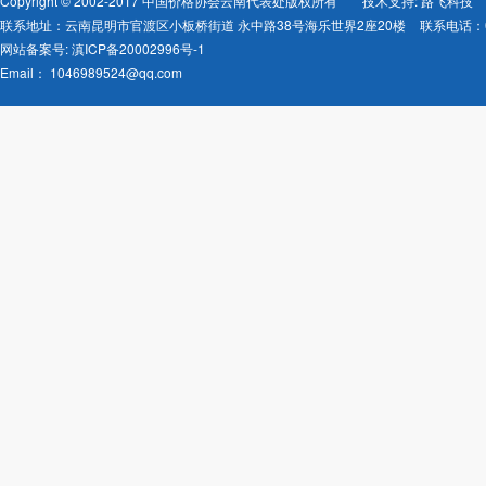
Copyright © 2002-2017 中国价格协会云南代表处版权所有
技术支持: 路飞科技
联系地址：云南昆明市官渡区小板桥街道 永中路38号海乐世界2座20楼
联系电话：08
网站备案号:
滇ICP备20002996号-1
Email：
1046989524@qq.com